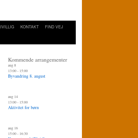
IVILLIG
KONTAKT
FIND VEJ
Kommende arrangementer
aug
8
13:00
-
15:00
Byvandring 8. august
aug
14
13:00
-
15:00
Aktivitet for børn
aug
16
15:00
-
16:30