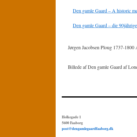
Den gamle Gaard – A historic m
Den gamle Gaard – die 90jährig
Jørgen Jacobsen Ploug 1737-1800 
Billede af Den gamle Gaard af Lon
Holkegade 1
5600 Faaborg
post@dengamlegaardfaaborg.dk