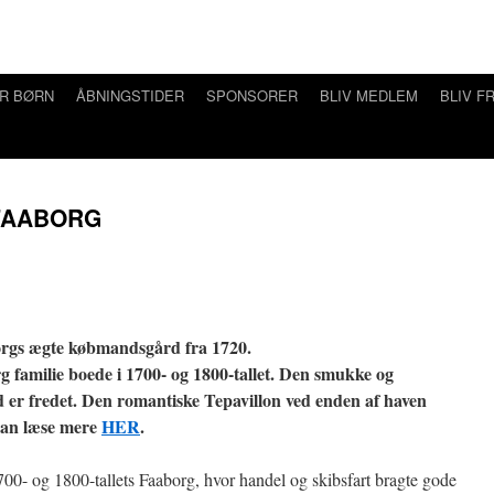
R BØRN
ÅBNINGSTIDER
SPONSORER
BLIV MEDLEM
BLIV FR
FAABORG
orgs ægte købmandsgård fra 1720.
 familie boede i 1700- og 1800-tallet. Den smukke og
er fredet. Den romantiske Tepavillon ved enden af haven
 kan læse mere
HER
.
00- og 1800-tallets Faaborg, hvor handel og skibsfart bragte gode