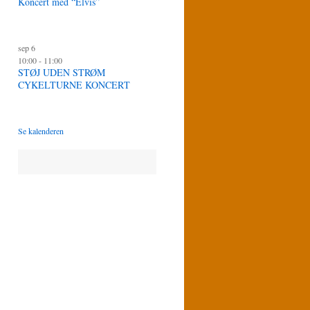
Koncert med “Elvis”
sep
6
10:00
-
11:00
STØJ UDEN STRØM
CYKELTURNE KONCERT
Se kalenderen