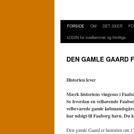
FORSIDE
OM
DET SKER
FO
Hop
LOGIN for medlemmer og frivillige
til
indhold
DEN GAMLE GAARD 
Historien lever
Mærk historiens vingesus i Faab
Se hvordan en velhavende Faaborg
velbevarede gamle købmandsgård 
har udsigt til Faaborg havn. Du
Den gamle Gaard er historien om 17