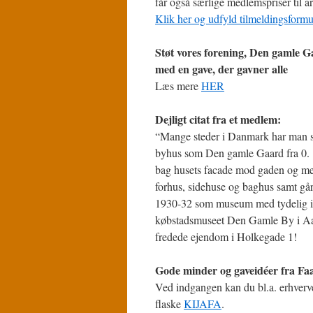
får også særlige medlemspriser til a
Klik her og udfyld tilmeldingsformu
Støt vores forening, Den gamle G
med en gave, der gavner alle
Læs mere
HER
Dejligt citat fra et medlem:
“Mange steder i Danmark har man 
byhus som Den gamle Gaard fra 0. 
bag husets facade mod gaden og m
forhus, sidehuse og baghus samt går
1930-32 som museum med tydelig ins
købstadsmuseet Den Gamle By i Aarh
fredede ejendom i Holkegade 1!
Gode minder og gaveidéer fra Fa
Ved indgangen kan du bl.a. erhverv
flaske
KIJAFA
.