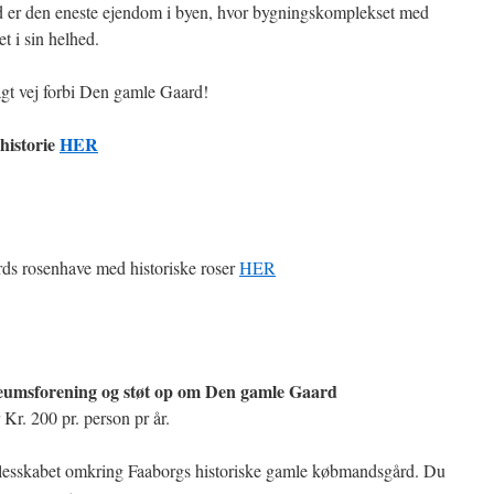
d er den eneste ejendom i byen, hvor bygningskomplekset med
t i sin helhed.
agt vej forbi Den gamle Gaard!
historie
HER
s rosenhave med historiske roser
HER
eumsforening og støt op om Den gamle Gaard
Kr. 200 pr. person pr år.
llesskabet omkring Faaborgs historiske gamle købmandsgård. Du