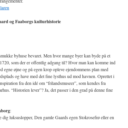
rrangementer.
laren
aard og Faaborgs kulturhistorie
smukke byhuse bevaret. Men hvor mange byer kan byde på et
1720, som der er offentlig adgang til? Hvor man kan komme ind
ed egne øjne og på egen krop opleve ejendommens plan med
dsplads og have med det fine lysthus ud mod havnen. Oprettet i
piration fra den idé om “frilandsmuseer”, som kendes fra
us. “Historien lever”? Ja, det passer i den grad på denne fine
aborg
:
e dig luksuslopper, Den gamle Gaards egen Stokrosefrø eller en