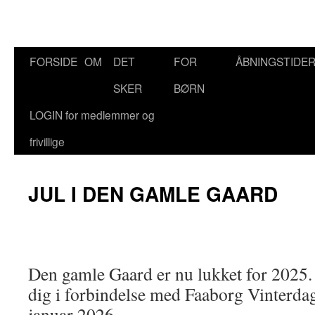
Hop
FORSIDE
OM
DET
FOR
ÅBNINGSTIDE
til
SKER
BØRN
indhold
LOGIN for medlemmer og
frivillige
JUL I DEN GAMLE GAARD
Den gamle Gaard er nu lukket for 2025. V
dig i forbindelse med Faaborg Vinterdag
januar 2026.