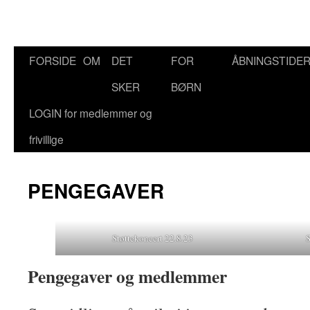
Hop
FORSIDE
OM
DET
FOR
ÅBNINGSTIDE
til
SKER
BØRN
indhold
LOGIN for medlemmer og
frivillige
PENGEGAVER
Støttekoncert 22.8.23
S
Pengegaver og medlemmer