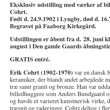
Eksklusiv udstilling med værker af bi
Cohrt.
Født d. 24.9.1902 i Lyngby, død d. 16
Begravet på Faaborg Kirkegård.
Udstillingen er åbent fra d. 28. juni kl
august i Den gamle Gaards åbningstid
GRATIS entré.
Erik Cohrt (1902-1970)
var en dansk b
keramiker, der blandt andet arbejdede m
træ samt granit og bronze. Han var udd
billedhuggere som Anders Bundgaard o
og havde et varieret kunstnerisk virke, 
træsnit og raderinger. Cohrt deltog i fle