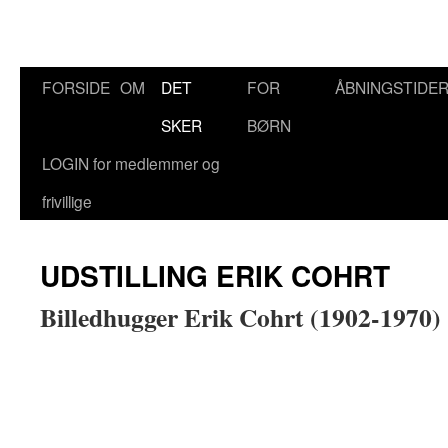
Hop
FORSIDE
OM
DET
FOR
ÅBNINGSTIDE
til
SKER
BØRN
indhold
LOGIN for medlemmer og
frivillige
UDSTILLING ERIK COHRT
Billedhugger Erik Cohrt
(1902-1970)