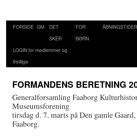
Hop
FORSIDE
OM
DET
FOR
ÅBNINGSTIDE
til
SKER
BØRN
indhold
LOGIN for medlemmer og
frivillige
FORMANDENS BERETNING 2
Generalforsamling Faaborg Kulturhisto
Museumsforening
tirsdag d. 7. marts på Den gamle Gaard
Faaborg.